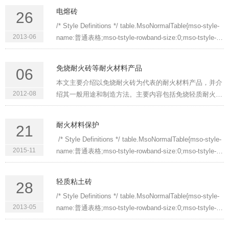
处加装了节流圈的强制循环锅炉，则称为控制循环锅炉。
电熔砖
26
其循环系统示意图见···
/* Style Definitions */ table.MsoNormalTable{mso-style-
2013-06
name:普通表格;mso-tstyle-rowband-size:0;mso-tstyle-
colband-size:0;mso-style-noshow:yes;mso-style-
priority:99;mso-style-qformat:yes;mso-style-
免烧耐火砖等耐火材料产品
06
parent:"";mso-padding···
本文主要介绍以免烧耐火砖为代表的耐火材料产品，并介
2012-08
绍其一般用途和制造方法。主要内容包括免烧轻质耐火型
材、免烧镁钙碳质耐火砖和一种可塑性微膨胀节能耐火材
料等六个方面。1、免烧轻质耐火型材及其制造方法一种
耐火材料保护
21
不需烧成的烃质耐火···
/* Style Definitions */ table.MsoNormalTable{mso-style-
2015-11
name:普通表格;mso-tstyle-rowband-size:0;mso-tstyle-
colband-size:0;mso-style-noshow:yes;mso-style-
parent:"";mso-padding-alt:0cm 5.4pt 0cm 5.4pt;mso-
轻质粘土砖
28
para-margin:0c···
/* Style Definitions */ table.MsoNormalTable{mso-style-
2013-05
name:普通表格;mso-tstyle-rowband-size:0;mso-tstyle-
colband-size:0;mso-style-noshow:yes;mso-style-