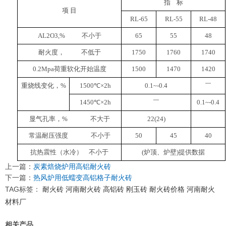
指 标
项 目
RL-65
RL-55
RL-48
AL2O3,% 不小于
65
55
48
耐火度， 不低于
1750
1760
1740
0.2Mpa荷重软化开始温度
1500
1470
1420
重烧线变化，%
1500℃
×2h
0.1~-0.4
￣
1450℃
×2h
￣
0.1~-0.4
显气孔率，% 不大于
22(24)
常温耐压强度 不小于
50
45
40
抗热震性（水冷） 不小于
(炉顶、炉壁)提供数据
上一篇：
炭素焙烧炉用高铝耐火砖
下一篇：
热风炉用低蠕变高铝格子耐火砖
TAG标签：
耐火砖
河南耐火砖
高铝砖
刚玉砖
耐火砖价格
河南耐火
材料厂
相关产品