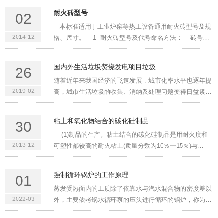
priority:99;mso-style-qformat:yes;mso-style-
耐火砖型号
02
parent:"";mso-padding···
本标准适用于工业炉窑等热工设备通用耐火砖型号及规
2014-12
格、尺寸。 1 耐火砖型号及代号命名方法： 砖号中T
表示通用砖的“通”字汉语拼音
直”、“侧”、“竖”、“宽”及“脚”字汉语拼音的第一个小写字
国内外生活垃圾焚烧发电项目垃圾
26
母。短横线后为顺序···
随着近年来我国经济的飞速发展，城市化率水平也逐年提
2019-02
高，城市生活垃圾的收集、消纳及处理问题变得日益紧
迫。相比于传统的卫生填埋方式，生活垃圾焚烧方式更加
环保、高效，且经济效益显著。根据发改委印发的《“十
粘土和氧化物结合的碳化硅制品
30
三五”全国城镇生活垃···
(1)制品的生产。粘土结合的碳化硅制品是用耐火度和
2013-12
可塑性都较高的耐火粘土(质量分数为10％一15％)与
SiC(质量分数为50％一90％)，以及其他瘠性耐火材料配
合，加密度为1.25—1.35心cm3的亚硫酸纸浆废液或糊精
强制循环锅炉的工作原理
01
等作结合剂，使泥料含···
蒸发受热面内的工质除了依靠水与汽水混合物的密度差以
2022-03
外，主要依考锅水循环泵的压头进行循环的锅炉，称为强
制循环锅护(又称辅助循环锅炉)。在水冷壁上升管的入口