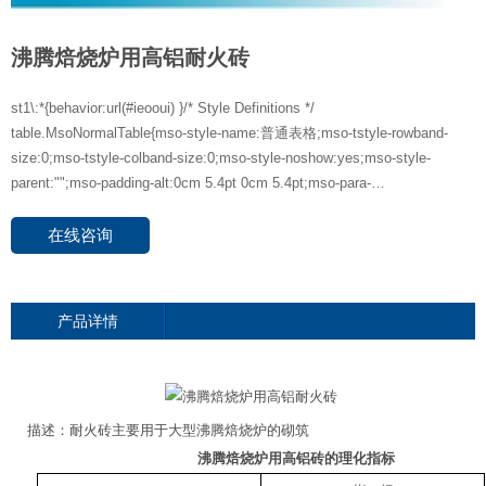
沸腾焙烧炉用高铝耐火砖
st1\:*{behavior:url(#ieooui) }/* Style Definitions */
table.MsoNormalTable{mso-style-name:普通表格;mso-tstyle-rowband-
size:0;mso-tstyle-colband-size:0;mso-style-noshow:yes;mso-style-
parent:"";mso-padding-alt:0cm 5.4pt 0cm 5.4pt;mso-para-
margin:0cm;mso-para-margin-bottom:.0001pt;mso-pagination:widow-
orphan;font-size:10.0pt;font-family:"Times New Roman";mso-ansi-
在线咨询
language:#0400;mso-fareast-language:#0400;mso-bidi-language:#0400;}描
述：耐火砖主要用于大型沸腾焙烧炉的砌筑沸腾焙烧炉用高铝砖的理化指
标项 目指 标RL-65RL-55RL-48AL2O3,% 不小于655548耐火
产品详情
度， 不低于1750176017400.2Mpa荷重软化开始温度150014701420
重烧线变化，%1500℃×2h0.1~-0.4￣1450℃×2h￣0.1~-0.4显气孔率，
% 不大于22(24) 常温耐压强度 不小于504540抗热震性
（水冷） 不小于(炉顶、炉壁)提供数据
描述：耐火砖主要用于大型沸腾焙烧炉的砌筑
沸腾焙烧炉用高铝砖的理化指标