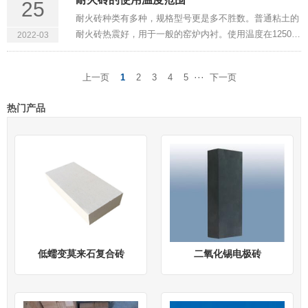
25
风炉单独预热助燃空气···
耐火砖种类有多种，规格型号更是多不胜数。普通粘土的
耐火砖热震好，用于一般的窑炉内衬。使用温度在1250℃
2022-03
左右。如果是低气粘土砖，可用在玻璃窑和一些特殊窑炉
内衬。使用温度1350℃以上。如果在粘土耐火砖中加入红
···
上一页
1
2
3
4
5
下一页
柱石或是堇青石，使···
热门产品
低蠕变莫来石复合砖
二氧化锡电极砖