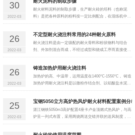
耐火泥料的制取步骤
30
不合理、重复停窑检···
耐火材料泥料的制取步骤，生产耐火砖的坯料（也称泥
料）是把各种原料的粉料按一定比例配合，在混练机中加
2022-03
入水或其它结合剂而得到的混合料，它具有砖坏成型所需
的性质，如可塑性和结合性。坏料的制备过程包括配料、
不定型耐火浇注料常用的24种耐火原料
26
混合等工序。1、颗粒组···
耐火浇注料是由一定级配的耐火骨料和粉状物料与结合
剂、外加剂混合而成，不经过成型和烧成工序而直接使用
2022-03
的一类耐火材料。近年来，不定型耐火制品的产量越来越
高，应用范围也越来越广，由相关数据表明，从2013年开
铸造加热炉用耐火浇注料
26
始，耐火浇注料的年产···
加热炉的高、中温带，运用温度在1400°C-1550°C， 铸造
加热炉用耐火浇注料是以微粉作结合剂、以铝酸盐水泥作
2022-03
促凝剂、增加部分防爆剂、减水剂出产的一种浇注料。其
主要特征有：凝集速度适中、热震稳定性好、荷重软化
宝钢5050立方高炉热风炉耐火材料配置案例分
25
高、抗渣才干好、耐···
湛江钢铁5050m3高炉配置4座卡卢金顶燃式热风炉，与高
炉呈一列式布置，采用两烧两送交错并联的送风制度，以
2022-03
全烧高炉煤气为设计工况，设计风温1300℃。采用烟气余
热回收装置预热煤气和助燃空气，配置2座小型顶燃式热
耐火砖的使用温度范围