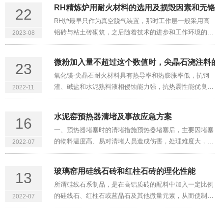
好，耐侵蚀等优良的高温使用性能，尖晶石质的耐火材料
RH精炼炉用耐火材料的选用及损毁因素和无铬
22
广泛地应用于钢包、活性石灰窑和水泥回转···
RH炉最早只作为真空脱气装置，那时工作层一般采用高
铝砖与粘土砖砌筑，之后随着技术的进步和工作环境的改
2023-08
变，传统的粘土砖与高铝砖已无法满足使用要求。经过不
断的实验和探索，开始逐步将普通烧成镁铬砖应用在RH
微粉加入量不超过这个数值时，尖晶石浇注料的
23
炉上，炉衬寿命提高数倍···
氧化镁-尖晶石耐火材料具有热导率和热膨胀率低，抗钢
渣、碱盐和水泥熟料液相侵蚀能力强，抗热震性能优良等
2022-11
特性，是一种性能优良的环境友好型耐火材料，有望作为
含铬耐火材料的替代材料而被广泛应用。不定形耐火材料
水泥窑预热器清堵及事故应急方案
16
无需预成型和煅烧即可···
一、预热器堵塞时的清堵措施预热器堵塞后，主要因堵塞
的物料温度高、易对清堵人员造成伤害，处理难度大，所
2022-07
以一般清堵时间较长。但可以根据堵塞实际情况和堵塞部
位，通过优化清堵方法来达到快速处理预热器堵塞的目
玻璃窑用硅线石砖和红柱石砖的理化性能
13
的。1、预分解系统出现···
所谓硅线石系制品，是在高铝质砖的配料中加入一定比例
的硅线石、红柱石或蓝晶石及其他微量元素，从而使制品
2022-07
的抗热震性得到改善，特别是制品的高温蠕变率得到降
低。也有人将这种砖称作低蠕变高铝砖。 硅线石、红柱