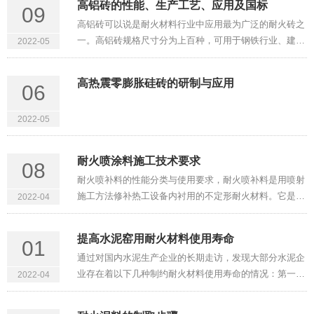
高铝砖的性能、生产工艺、应用及国标
09
口清扫→膨胀缝清扫···
高铝砖可以说是耐火材料行业中应用最为广泛的耐火砖之
一。高铝砖规格尺寸分为上百种，可用于钢铁行业、建材
2022-05
行业、电力行业等多种热工窑炉。一般来说把Al₂O₃含量
大于48%的硅酸铝质耐火材料统称为高铝质耐火材料，定
高热震零膨胀硅砖的研制与应用
06
型的产品即为常用的···
2022-05
耐火喷涂料施工技术要求
08
耐火喷补料的性能分类与使用要求，耐火喷补料是用喷射
施工方法修补热工设备内衬用的不定形耐火材料。它是由
2022-04
一定颗粒级配的耐火骨料、结合剂和外加剂（包括促凝
剂、增塑剂、助烧结剂及矿化剂等）组成的，一般均属热
提高水泥窑用耐火材料使用寿命
01
硬性或气硬性材料。喷···
通过对国内水泥生产企业的长期走访，发现大部分水泥企
业存在着以下几种制约耐火材料使用寿命的情况：第一，
2022-04
生产任务重、维修时间紧的情况，一部分水泥企业对耐火
材料配套及施工方面重视程度不高，存在着耐火材料配置