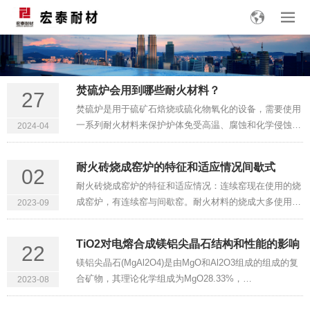
焚硫炉会用到哪些耐火材料？
27
焚硫炉是用于硫矿石焙烧或硫化物氧化的设备，需要使用
一系列耐火材料来保护炉体免受高温、腐蚀和化学侵蚀的
2024-04
影响。以下是焚硫炉可能使用的一些耐火材料：耐火砖：
耐火砖是常见的耐火材料之一，用于构建焚硫炉的内壁。
耐火砖烧成窑炉的特征和适应情况间歇式
02
这些砖能够耐受高温···
耐火砖烧成窑炉的特征和适应情况：连续窑现在使用的烧
成窑炉，有连续窑与间歇窑。耐火材料的烧成大多使用连
2023-09
续窑，仅硅砖或特殊砖的烧成使用不连续窑。（1）连续
窑：隧道窑。（2）间歇窑：方窑、圆窑、梭式窑、车底
TiO2对电熔合成镁铝尖晶石结构和性能的影响
22
式钟罩窑。一、连续窑···
镁铝尖晶石(MgAl2O4)是由MgO和Al2O3组成的组成的复
合矿物，其理论化学组成为MgO28.33%，
2023-08
Al2O371.67%。它具有耐高温，热膨胀率低，热震稳定性