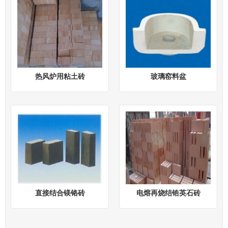
热风炉用粘土砖
玻璃窑料盆
直接结合镁铬砖
电熔再烧结锆英石砖