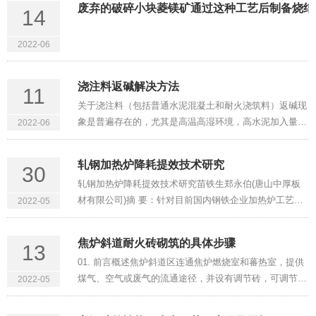
废弃的破碎小块菱镁矿通过这种工艺后制备烧结
14
石和蓝晶石的加热相变行···
2022-06
浇注料返碱解决方法
11
关于浇注料（包括普通水泥混凝土和耐火浇筑料）返碱现
象是普遍存在的，尤其是高温高湿环境，高水泥加入量配
2022-06
方，比如轻质料。任何一家高铝水泥都存在这种情况，当
然用A900或引入促硬剂（碳酸锂或氢氧化锂）或专门的
轧钢加热炉降耗提效技术研究
30
返碱剂（普通水泥混凝···
轧钢加热炉降耗提效技术研究苗铁生郑永伯(唐山中厚板
材有限公司)摘 要：针对目前国内钢铁企业加热炉工艺控
2022-05
制的不足，通过钢坯温度计算模型、基于专家规则的炉温
设定调控、空燃比自寻优算法、炉压控制和优化加热时间
焦炉斜道耐火砖砌筑的具体步骤
13
等手段，优化加热炉燃···
01. 前言概述焦炉斜道区连通焦炉燃烧室和蕃热室，提供
煤气、空气或废气的流通途径，并设有调节砖，可调节气
2022-05
流流量，有利于温度控制和加热均匀性。02. 焦炉斜道部
位耐火砖砌筑施工顺序斜道主墙→斜道承墙(填心)→斜道