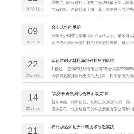
绝热层用耐火材料：绝热层是炉底最下层，其作
2018-11
层石棉板，再铺硅藻土粉，其上面平砌一层绝热砖
台车式炉的烘炉
09
台车式炉砌筑完毕根据炉子规格大小、砌体耐火
2017-04
要严格根据耐火浇注料的特性进行养护。耐火纤维
套筒窑耐火材料局部破损后的影响
22
1 概述 宝钢不锈钢有限公司2号套筒窑于200
2015-12
内套筒底部挂角砖更换为浇注料，用高铝质的钢纤
“高效长寿铁沟综合技术攻关”课
14
新年伊始，创新前行。刚刚进入2018年第一周
2018-01
唐钢公司、北京瑞普同创科技发展有限公司和中国
棒材加热炉耐火材料技术改造实践
21