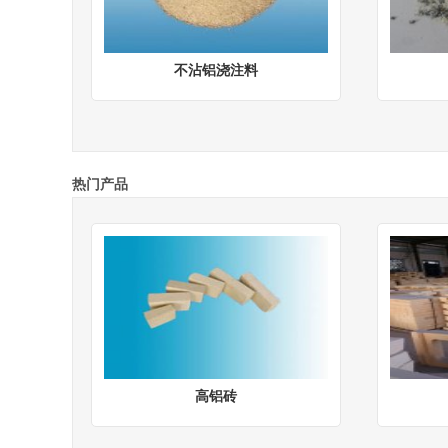
不沾铝浇注料
热门产品
高铝砖