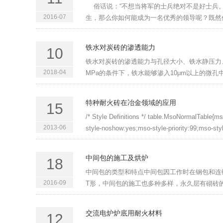
俗话说：“不想当将军的士兵绝对不是好士兵。
2016-07
生，那么你如何能成为一名优秀的领导呢？既然你
铁水对炭砖的渗透能力
10
铁水对炭砖的渗透能力与孔径大小、铁水静压力、
2018-04
MPa的条件下，铁水能够渗入10μm以上的微孔
特种耐火砖在冶金领域的应用
15
/* Style Definitions */ table.MsoNormalTable
2013-06
style-noshow:yes;mso-style-priority:99;mso-sty
中间包的施工及烘炉
18
中间包的类型和特点中间包因工作时在钢包和连
2016-09
T形，中间包的施工也多种多样，永久层有砌砖的
交流电炉炉底用耐火材料
12