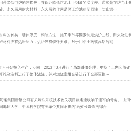
用是降低电炉的热损失，并保证降低熔池上下钢液的温度差。通常是在炉壳上
。永久层用耐火材料：永久层的作用是保证熔池的坚固性，防止漏···
材料的种类、墙体厚度、砌筑方法、施工季节等因素制定烘炉曲线。耐火浇注
材料没有热胀应力，烘炉没有特殊要求。对于用粘土砖或高铝砖砌···
5年月开始投入生产，期间于2013年3月进行了局部维修处理，更换了上内套筒
维浇注料进行了整体浇注，并对燃烧室组合砖进行了全部更换···
，河钢集团唐钢公司有关炼铁系统技术攻关项目就迅速吹响了进军的号角。 由河
地质大学、中国科学院有关单位共同承担的“高效长寿铁沟综合···