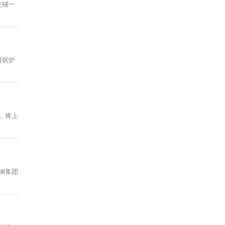
先铺一
料烘炉
砖，将上
钢集团