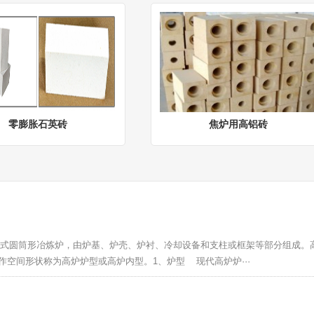
零膨胀石英砖
焦炉用高铝砖
式圆筒形冶炼炉，由炉基、炉壳、炉衬、冷却设备和支柱或框架等部分组成。
空间形状称为高炉炉型或高炉内型。1、炉型 现代高炉炉···