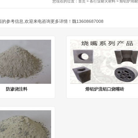
您现在的位置：
首页
>
各行业耐火材料
>
熔铝炉用耐
考信息,欢迎来电咨询更多详情！魏13608687008
防渗浇注料
熔铝炉流铝口烧嘴砖