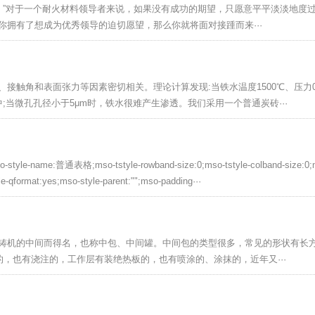
”对于一个耐火材料领导者来说，如果没有成功的期望，只愿意平平淡淡地度
拥有了想成为优秀领导的迫切愿望，那么你就将面对接踵而来···
接触角和表面张力等因素密切相关。理论计算发现:当铁水温度1500℃、压力0.
中;当微孔孔径小于5μm时，铁水很难产生渗透。我们采用一个普通炭砖···
{mso-style-name:普通表格;mso-tstyle-rowband-size:0;mso-tstyle-colband-size:0
le-qformat:yes;mso-style-parent:"";mso-padding···
铸机的中间而得名，也称中包、中间罐。中间包的类型很多，常见的形状有长
，也有浇注的，工作层有装绝热板的，也有喷涂的、涂抹的，近年又···