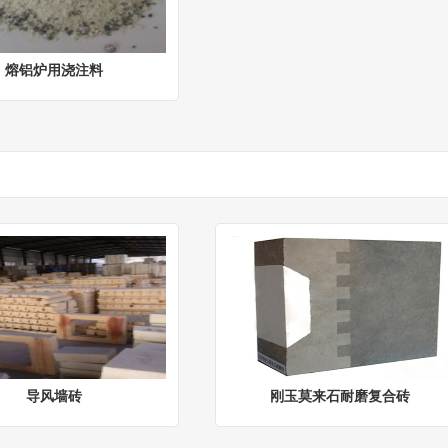
熔铝炉用浇注料
导风墙砖
刚玉莫来石耐磨复合砖